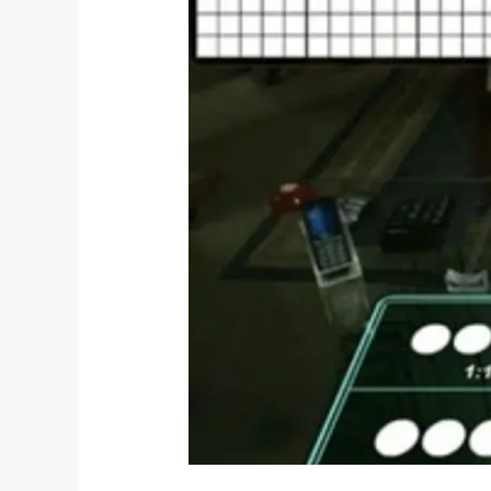
Mẹo
Soi
Cầu
Và
Lý
Do
Nên
Chơi
Tại
88FC