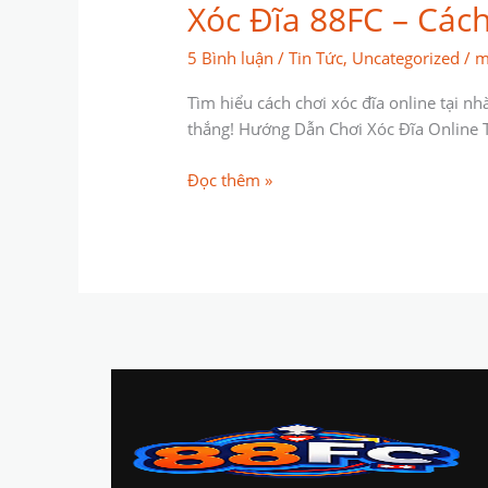
Xóc Đĩa 88FC – Các
5 Bình luận
/
Tin Tức
,
Uncategorized
/
m
Tìm hiểu cách chơi xóc đĩa online tại nh
thắng! Hướng Dẫn Chơi Xóc Đĩa Online T
Đọc thêm »