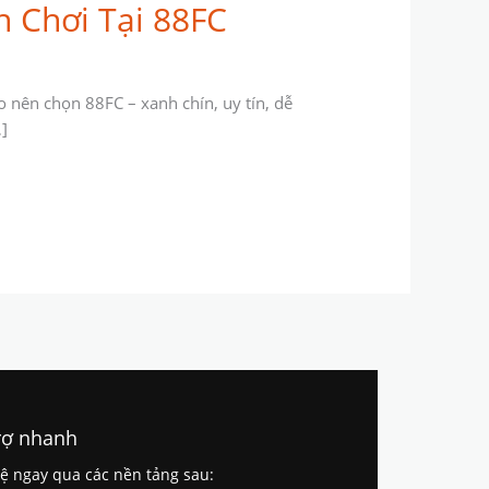
n Chơi Tại 88FC
o nên chọn 88FC – xanh chín, uy tín, dễ
]
rợ nhanh
hệ ngay qua các nền tảng sau: