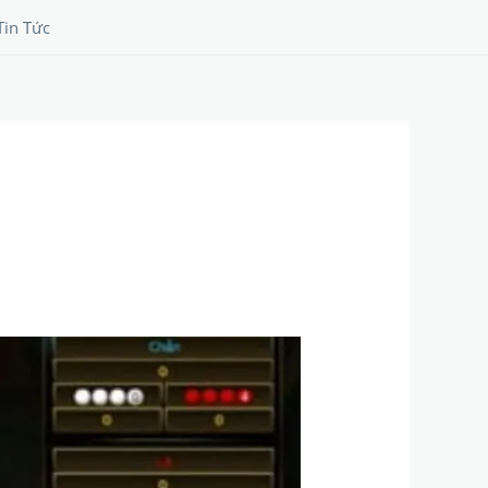
Tin Tức