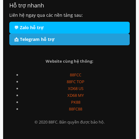
Hỗ trợ nhanh
Liên hệ ngay qua các nền tảng sau:
💬 Zalo hỗ trợ
📩 Telegram hỗ trợ
Website cùng hệ thống:
88FCC
88FC TOP
XD68 US
XD68 MY
PK88
88FC88
© 2020 88FC. Bản quyền được bảo hộ.