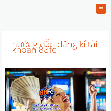
Nhảy
tới
nội
dung
hướng dẫn đăng kí tài
khoản 88fc
Hướng
Dẫn
Đăng
Ký
Tài
Khoản
88FC