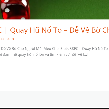
C | Quay Hũ Nổ To – Dễ Về Bờ 
ail.com
 Dễ Về Bờ Cho Người Mới Mẹo Chơi Slots 88FC | Quay Hũ Nổ To 
ơi đam mê quay hũ, nổ lớn và tìm kiếm cơ hội “về […]