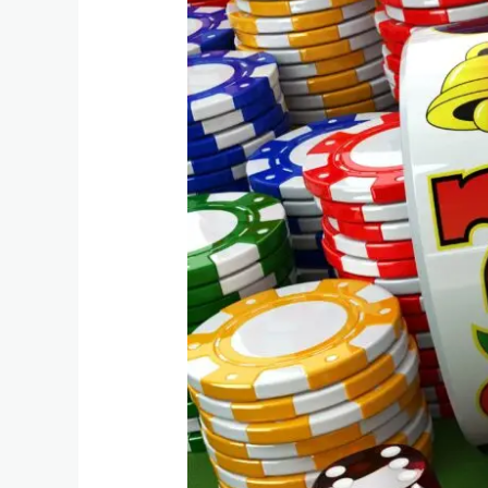
Hũ
Nổ
To
–
Dễ
Về
Bờ
Cho
Người
Mới