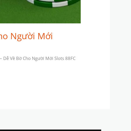
Cho Người Mới
– Dễ Về Bờ Cho Người Mới Slots 88FC