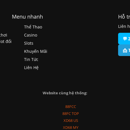
Menu nhanh
Hỗ t
Liên 
Thể Thao
chơi
Casino
💬 
lot đổi
Slots
📩 
Khuyến Mãi
Tin Tức
Liên Hệ
Website cùng hệ thống:
88FCC
88FC TOP
XD68 US
XD68 MY