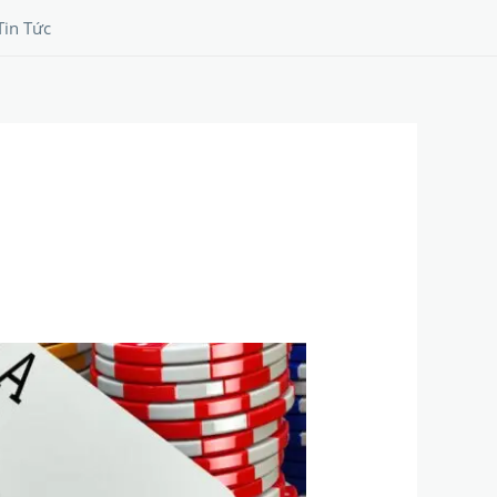
Tin Tức