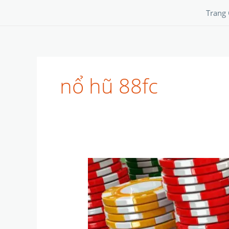
Nhảy
Trang
tới
nội
dung
nổ hũ 88fc
Mẹo
Chơi
Slots
88FC
|
Quay