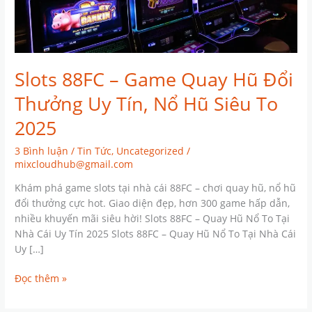
Tín,
Nổ
Hũ
Siêu
To
Slots 88FC – Game Quay Hũ Đổi
2025
Thưởng Uy Tín, Nổ Hũ Siêu To
2025
3 Bình luận
/
Tin Tức
,
Uncategorized
/
mixcloudhub@gmail.com
Khám phá game slots tại nhà cái 88FC – chơi quay hũ, nổ hũ
đổi thưởng cực hot. Giao diện đẹp, hơn 300 game hấp dẫn,
nhiều khuyến mãi siêu hời! Slots 88FC – Quay Hũ Nổ To Tại
Nhà Cái Uy Tín 2025 Slots 88FC – Quay Hũ Nổ To Tại Nhà Cái
Uy […]
Đọc thêm »