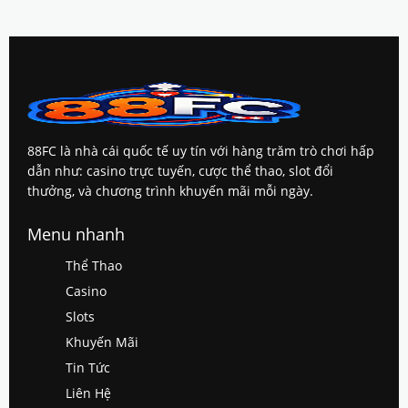
88FC là nhà cái quốc tế uy tín với hàng trăm trò chơi hấp
dẫn như: casino trực tuyến, cược thể thao, slot đổi
thưởng, và chương trình khuyến mãi mỗi ngày.
Menu nhanh
Thể Thao
Casino
Slots
Khuyến Mãi
Tin Tức
Liên Hệ