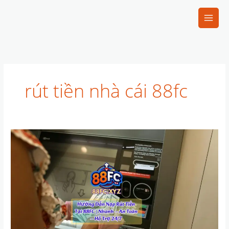
Nhảy
tới
nội
dung
rút tiền nhà cái 88fc
Hướng
Dẫn
Nạp
Rút
Tiền
Tại
88FC
|
Nhanh