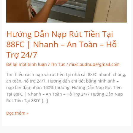
–
An
Toàn
–
Hỗ
Hướng Dẫn Nạp Rút Tiền Tại
Trợ
88FC | Nhanh – An Toàn – Hỗ
24/7
Trợ 24/7
Để lại một bình luận
/
Tin Tức
/
mixcloudhub@gmail.com
Tìm hiểu cách nạp và rút tiền tại nhà cái 88FC nhanh chóng,
an toàn, hỗ trợ 24/7. Hướng dẫn chi tiết bằng hình ảnh –
nạp lần đầu nhận 100% thưởng! Hướng Dẫn Nạp Rút Tiền
Tại 88FC | Nhanh – An Toàn – Hỗ Trợ 24/7 Hướng Dẫn Nạp
Rút Tiền Tại 88FC […]
Đọc thêm »