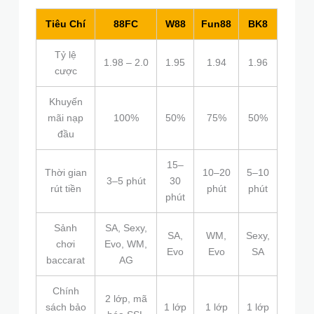
Tiêu Chí
88FC
W88
Fun88
BK8
Tỷ lệ
1.98 – 2.0
1.95
1.94
1.96
cược
Khuyến
mãi nạp
100%
50%
75%
50%
đầu
15–
Thời gian
10–20
5–10
3–5 phút
30
rút tiền
phút
phút
phút
Sảnh
SA, Sexy,
SA,
WM,
Sexy,
chơi
Evo, WM,
Evo
Evo
SA
baccarat
AG
Chính
2 lớp, mã
sách bảo
1 lớp
1 lớp
1 lớp