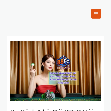
Nhảy
tới
nội
dung