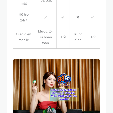
hóa SSL
mật
Hỗ trợ
✅
✅
❌
✅
24/7
Mượt, tối
Giao diện
Trung
ưu hoàn
Tốt
Tốt
mobile
bình
toàn